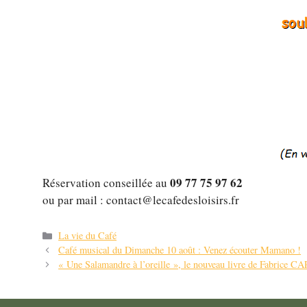
09 77 75 97 62
Réservation conseillée au
ou par mail : contact@lecafedesloisirs.fr
Catégories
La vie du Café
Navigation
Café musical du Dimanche 10 août : Venez écouter Mamano !
des
« Une Salamandre à l’oreille », le nouveau livre de Fabrice
articles