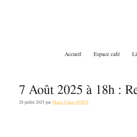
Aller
au
contenu
Accueil
Espace café
Li
7 Août 2025 à 18h : 
28 juillet 2025
par
Marie-Claire POINT