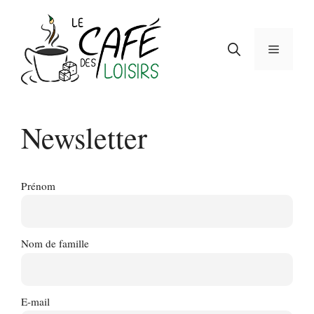
Aller
au
contenu
Menu
Newsletter
Prénom
Nom de famille
E-mail