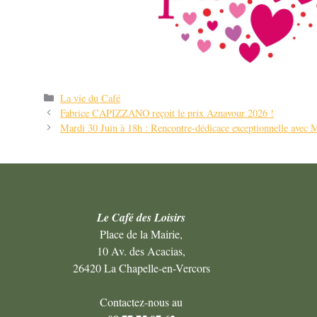
Catégories
La vie du Café
Navigation
Fabrice CAPIZZANO reçoit le prix Aznavour 2026 !
des
Mardi 30 Juin à 18h : Rencontre-dédicace exceptionnelle av
articles
Le Café des Loisirs
Place de la Mairie,
10 Av. des Acacias,
26420 La Chapelle-en-Vercors
Contactez-nous au