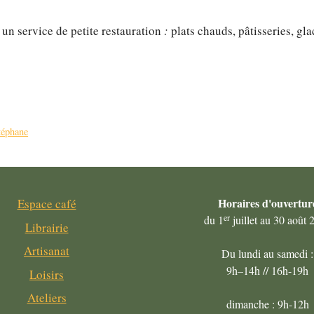
un service de petite restauration
:
plats chauds, pâtisseries, g
téphane
Horaires
d'ouvertur
Espace café
er
du 1
juillet au 30 août 
Librairie
Artisanat
Du lundi au samedi :
9h–14h // 16h-19h
Loisirs
Ateliers
dimanche : 9h-12h