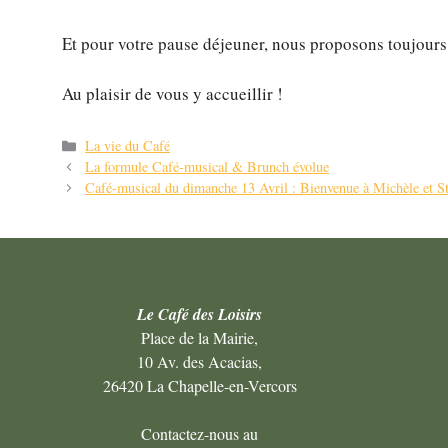
Et pour votre pause déjeuner, nous proposons toujours 
Au plaisir de vous y accueillir !
Catégories
La vie du Café
Navigation
La formule Café-musical & Brunch évolue
des
Café-musical du dimanche 13 Avril : Bienvenue à Michèle et S
articles
Le Café des Loisirs
Place de la Mairie,
10 Av. des Acacias,
26420 La Chapelle-en-Vercors
Contactez-nous au