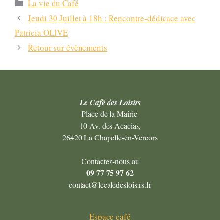
Catégories
La vie du Café
Navigation
Jeudi 30 Juillet à 18h : Rencontre-dédicace avec
des
Patricia OLIVE
articles
Retour sur évènements
Le Café des Loisirs
Place de la Mairie,
10 Av. des Acacias,
26420 La Chapelle-en-Vercors
Contactez-nous au
09 77 75 97 62
contact@lecafedesloisirs.fr
Espace café